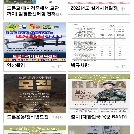
드론교재(자격증에서 교관
2022년도 실기시험일정
관리자
까지) 김경환센터장 편저
관리자
영상촬영
법규사항
관리자
관리자
드론운용/정비병모집
출처 [대한민국 육군 BAND]
관리자
관리자