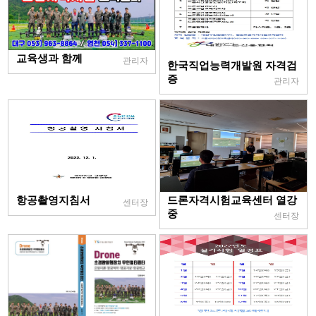
교육생과 함께
관리자
한국직업능력개발원 자격검
증
관리자
항공촬영지침서
드론자격시험교육센터 열강
센터장
중
센터장