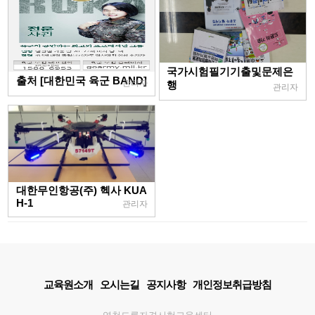
국가시험필기기출및문제은
출처 [대한민국 육군 BAND]
관리자
행
관리자
대한무인항공(주) 헥사 KUA
H-1
관리자
교육원소개
오시는길
공지사항
개인정보취급방침